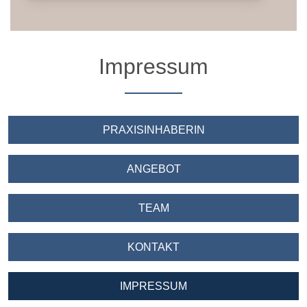
Impressum
N
PRAXISINHABERIN
N
ANGEBOT
N
TEAM
N
KONTAKT
N
IMPRESSUM