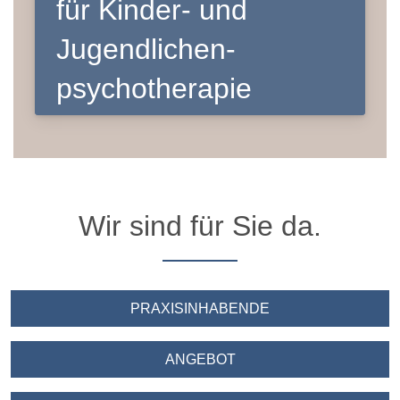
für Kinder- und
Jugendlichen­
psychotherapie
Wir sind für Sie da.
N
PRAXISINHABENDE
N
ANGEBOT